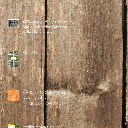
26/02/2023 : Article Nice-
Matin : chantier Participatif
Taille de la Vigne
Merci !
30/10/2021 : Conférence
Naturopathie
ALIMENTATION SANTÉ
Atelier Apiculture le 7