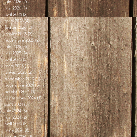
juin 2026
(2)
2 posts
mai 2026
(1)
1 post
avril 2026
(2)
2 posts
mars 2026
(4)
4 posts
février 2026
(2)
2 posts
janvier 2026
(3)
3 posts
novembre 2025
(2)
2 posts
juin 2025
(3)
3 posts
mai 2025
(3)
3 posts
avril 2025
(5)
5 posts
mars 2025
(1)
1 post
janvier 2025
(2)
2 posts
décembre 2024
(1)
1 post
novembre 2024
(3)
3 posts
octobre 2024
(1)
1 post
septembre 2024
(1)
1 post
août 2024
(3)
3 posts
juin 2024
(3)
3 posts
mai 2024
(2)
2 posts
avril 2024
(5)
5 posts
mars 2024
(8)
8 posts
février 2024
(3)
3 posts