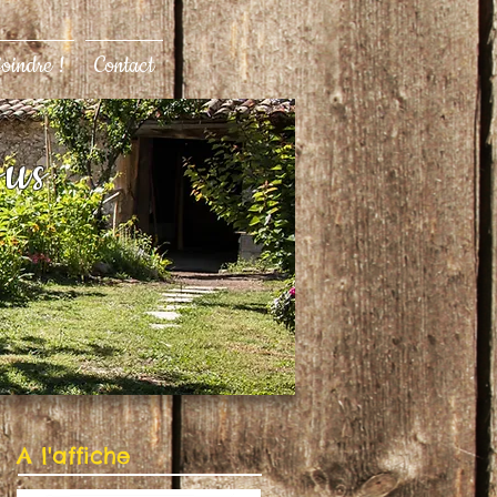
joindre !
Contact
ous
A l'affiche