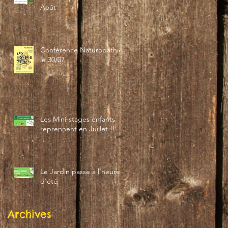
Août
Conférence Naturopathie
le 30/07
Les Mini-stages enfants
reprennent en Juillet !!
Le Jardin passe à l'heure
d'été
Archives