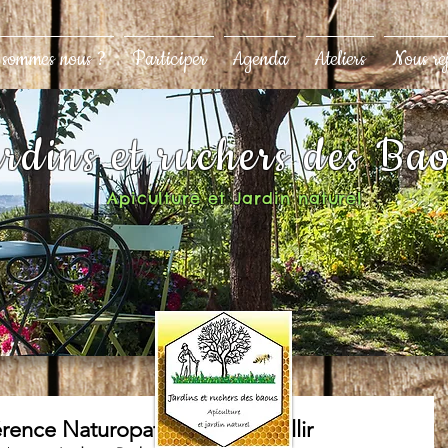
 sommes nous ?
Participer
Agenda
Ateliers
Nous re
rdins et ruchers des Ba
Apiculture et Jardin naturel
rence Naturopathie : Bien Vieillir