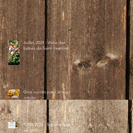
Juillet 2024 : Visite des
bébés de Saint-Jeannet...
Gros succès pour le repas
créole
13/04/2024 : Signalétique
au jardin