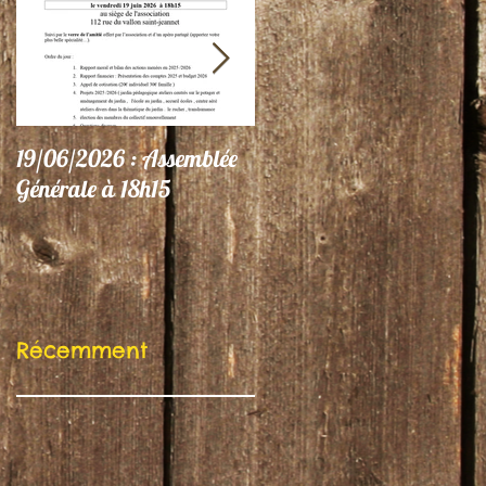
19/06/2026 : Assemblée
06/06/26 : Le Jardin
Générale à 18h15
participe au Festival
"Autres Regards"
Récemment