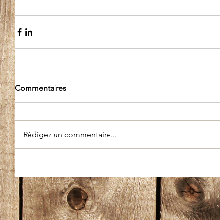
Commentaires
Rédigez un commentaire...