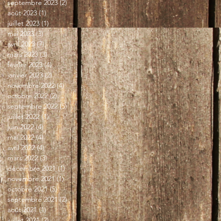
septembre 2023
(2)
2 posts
août 2023
(1)
1 post
juillet 2023
(1)
1 post
mai 2023
(3)
3 posts
avril 2023
(7)
7 posts
mars 2023
(3)
3 posts
février 2023
(4)
4 posts
janvier 2023
(2)
2 posts
novembre 2022
(4)
4 posts
octobre 2022
(2)
2 posts
septembre 2022
(5)
5 posts
juillet 2022
(1)
1 post
juin 2022
(4)
4 posts
mai 2022
(4)
4 posts
avril 2022
(4)
4 posts
mars 2022
(3)
3 posts
décembre 2021
(1)
1 post
novembre 2021
(1)
1 post
octobre 2021
(5)
5 posts
septembre 2021
(2)
2 posts
août 2021
(1)
1 post
juillet 2021
(2)
2 posts