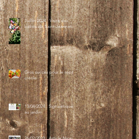
Juillet 2024 : Visite des
bébés de Saint-Jeannet...
Gros succès pour le repas
créole
13/04/2024 : Signalétique
au jardin
26/02/2023 : Article Nice-