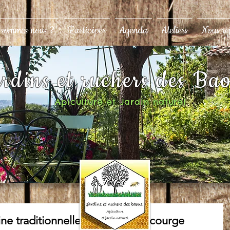
 sommes nous ?
Participer
Agenda
Ateliers
Nous re
rdins et ruchers des Ba
Apiculture et Jardin naturel
ne traditionnelle : Raviolis à la courge