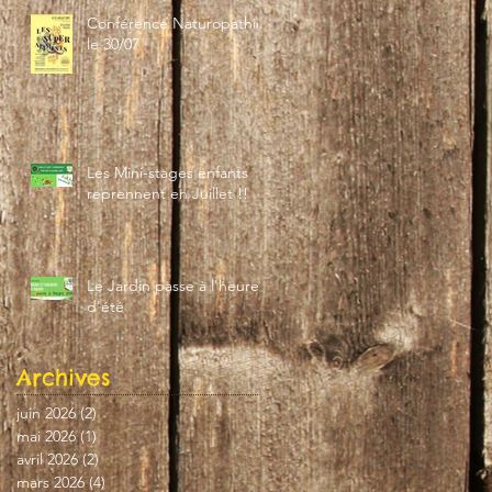
Conférence Naturopathie
le 30/07
Les Mini-stages enfants
reprennent en Juillet !!
Le Jardin passe à l'heure
d'été
Archives
juin 2026
(2)
2 posts
mai 2026
(1)
1 post
avril 2026
(2)
2 posts
mars 2026
(4)
4 posts