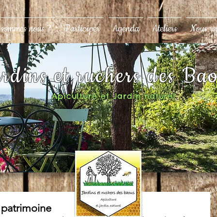
 sommes nous ?
Participer
Agenda
Ateliers
Nous re
rdins et ruchers des Ba
Apiculture et Jardin naturel
 patrimoine