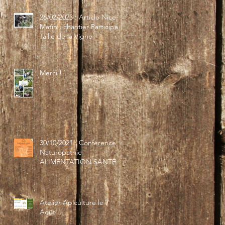
26/02/2023 : Article Nice-
Matin : chantier Participatif
Taille de la Vigne
Merci !
30/10/2021 : Conférence
Naturopathie
ALIMENTATION SANTÉ
Atelier Apiculture le 7
Août