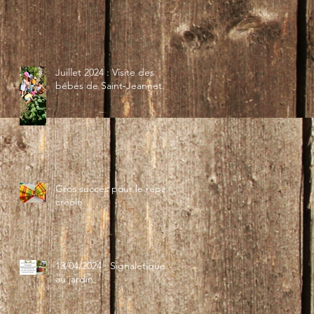
Juillet 2024 : Visite des
bébés de Saint-Jeannet...
Gros succès pour le repas
créole
13/04/2024 : Signalétique
au jardin