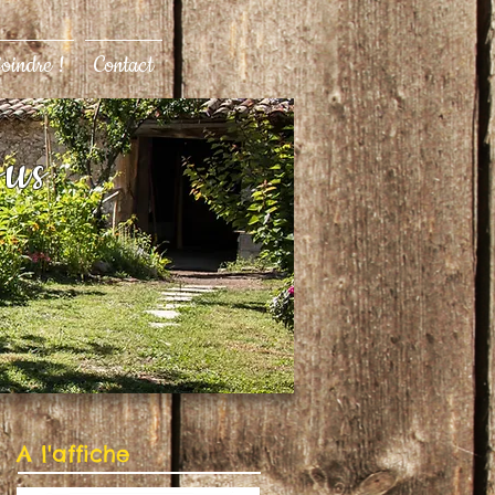
joindre !
Contact
ous
A l'affiche