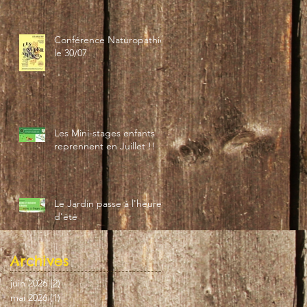
Conférence Naturopathie
le 30/07
Les Mini-stages enfants
reprennent en Juillet !!
Le Jardin passe à l'heure
d'été
Archives
juin 2026
(2)
2 posts
mai 2026
(1)
1 post