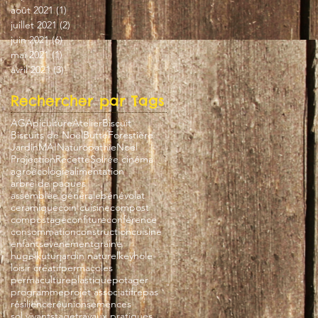
août 2021
(1)
1 post
juillet 2021
(2)
2 posts
juin 2021
(6)
6 posts
mai 2021
(1)
1 post
avril 2021
(3)
3 posts
Rechercher par Tags
AG
Apiculture
Atelier
Biscuit
Biscuits de Noël
Butte
Forestière
Jardin
MAI
Naturopathie
Noel
Projection
Recette
Soirée cinéma
agroécologie
alimentation
arbre de paques
assemblée générale
bénévolat
ceramique
coin cuisine
compost
compostage
confiture
conférence
consommation
construction
cuisine
enfants
evenement
graine
hugelkutur
jardin naturel
keyhole
loisir créatif
permacoles
permaculture
plastique
potager
programme
projet associatif
repas
résilience
réunion
semences
sol vivant
stage
travaux pratiques