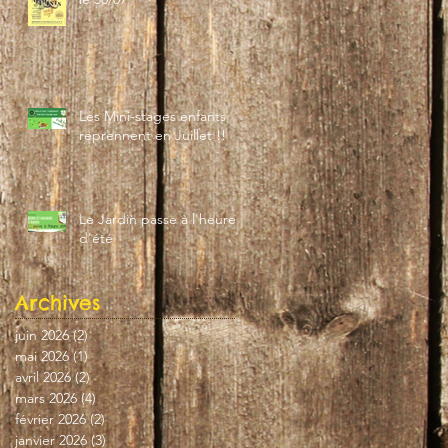
Les Mini-stages enfants
reprennent en Juillet !!
Le Jardin passe à l'heure
d'été
Archives
juin 2026
(2)
2 posts
mai 2026
(1)
1 post
avril 2026
(2)
2 posts
mars 2026
(4)
4 posts
février 2026
(2)
2 posts
janvier 2026
(3)
3 posts