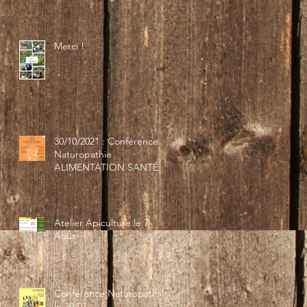
Merci !
30/10/2021 : Conférence
Naturopathie
ALIMENTATION SANTÉ
Atelier Apiculture le 7
Août
Conférence Naturopathie
le 30/07