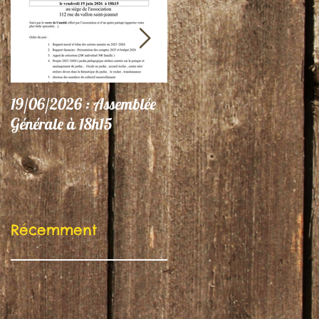
19/06/2026 : Assemblée
06/06/26 : Le Jardin
Générale à 18h15
participe au Festival
"Autres Regards"
Récemment