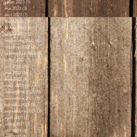
juillet 2023
(1)
1 post
mai 2023
(3)
3 posts
avril 2023
(7)
7 posts
mars 2023
(3)
3 posts
février 2023
(4)
4 posts
janvier 2023
(2)
2 posts
novembre 2022
(4)
4 posts
octobre 2022
(2)
2 posts
septembre 2022
(5)
5 posts
juillet 2022
(1)
1 post
juin 2022
(4)
4 posts
mai 2022
(4)
4 posts
avril 2022
(4)
4 posts
mars 2022
(3)
3 posts
décembre 2021
(1)
1 post
novembre 2021
(1)
1 post
octobre 2021
(5)
5 posts
septembre 2021
(2)
2 posts
août 2021
(1)
1 post
juillet 2021
(2)
2 posts
juin 2021
(6)
6 posts
mai 2021
(1)
1 post