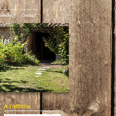
joindre !
Contact
ous
A l'affiche