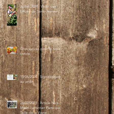
Juillet 2024 : Visite des
bébés de Saint-Jeannet...
Gros succès pour le repas
créole
13/04/2024 : Signalétique
au jardin
26/02/2023 : Article Nice-
Matin : chantier Participatif
Taille de la Vigne