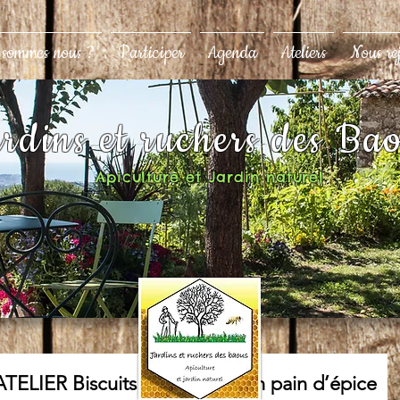
 sommes nous ?
Participer
Agenda
Ateliers
Nous re
rdins et ruchers des Ba
Apiculture et Jardin naturel
LIER Biscuits de Noël façon pain d’épice