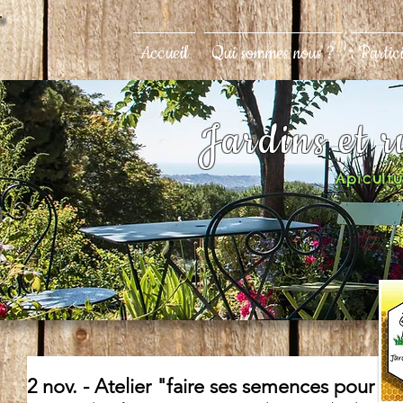
Accueil
Qui sommes nous ?
Partic
Jardins et 
Apicultur
2 nov. - Atelier "faire ses semences pour pl