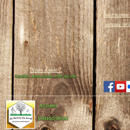
Suivez nous 
réseaux soc
Besoin d'aide ?
Contact
Nous écrire
Plan du site
Accueil
L'association