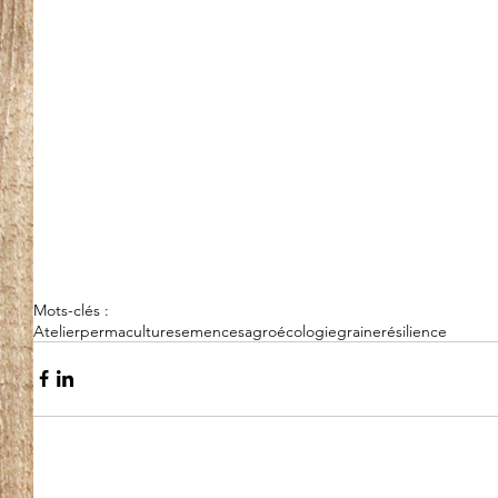
Mots-clés :
Atelier
permaculture
semences
agroécologie
graine
résilience