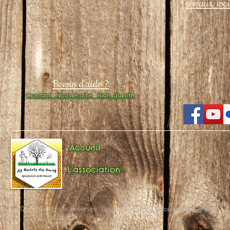
réseaux soc
Besoin d'aide ?
Contact
Nous écrire
Plan du site
Accueil
L'association
© 2017 Tous droits réservés. Les Ruchers des Baous. Note légale