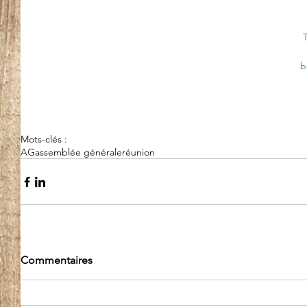
b
Mots-clés :
AG
assemblée générale
réunion
Commentaires