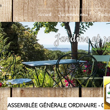
Accueil
Qui sommes nous ?
Partic
Jardins et 
Apicultur
ASSEMBLÉE GÉNÉRALE ORDINAIRE - 07/02