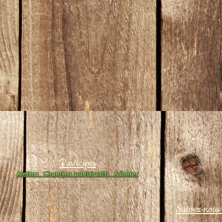
Participer
Ateliers
Chantiers participatifs
Adhérer
Suivez nous 