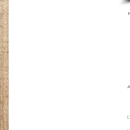
N
A
L
-