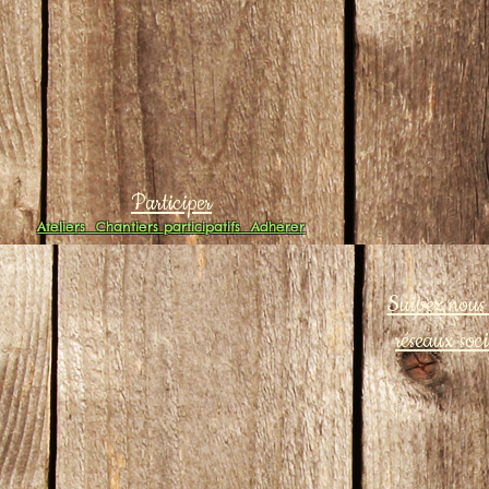
Participer
Ateliers
Chantiers participatifs
Adhérer
Suivez nous 
réseaux soc