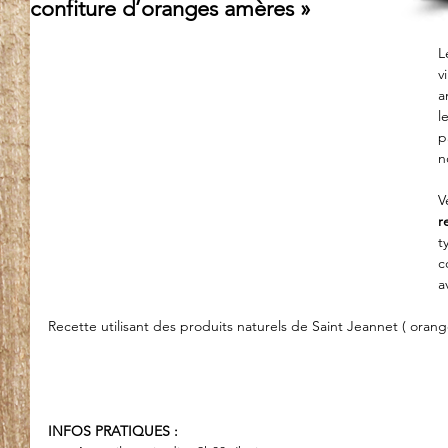
confiture d’oranges amères »
L
v
a
l
p
n
r
t
c
a
Recette utilisant des produits naturels de Saint Jeannet ( oranges
INFOS PRATIQUES :