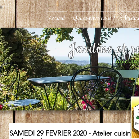
Accueil
Qui sommes nous ?
Partic
Jardins et 
Apicultur
SAMEDI 29 FEVRIER 2020 - Atelier cuisine «