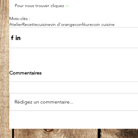
Pour nous trouver cliquez 
ici
Mots-clés :
Atelier
Recette
cuisine
vin d'orange
confiture
coin cuisine
Commentaires
Rédigez un commentaire...