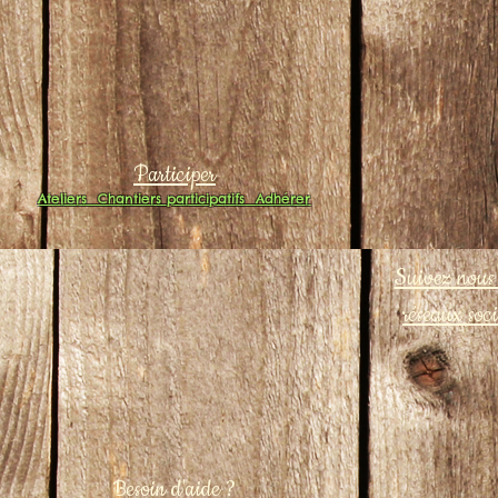
Participer
Ateliers
Chantiers participatifs
Adhérer
Suivez nous 
réseaux soc
Besoin d'aide ?