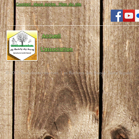
Contact
Nous écrire
Plan du site
Accueil
L'association
© 2017 Tous droits réservés. Les Ruchers des Baous. Note légale