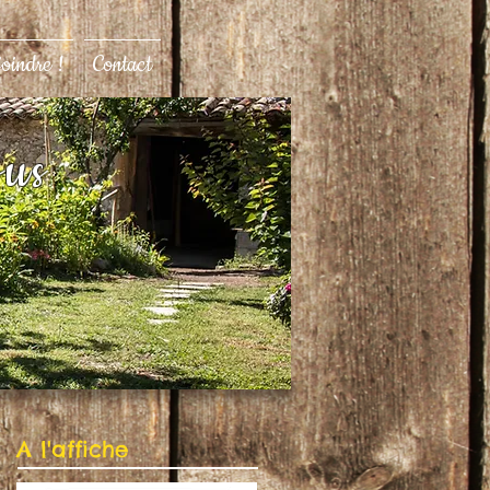
joindre !
Contact
ous
A l'affiche