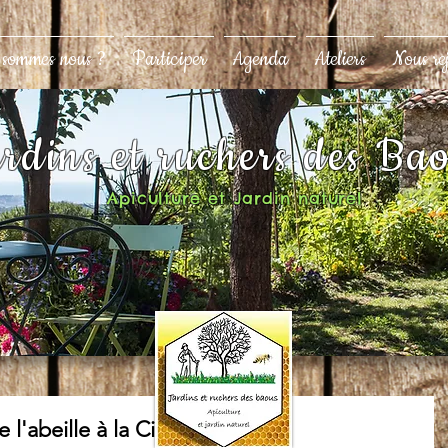
 sommes nous ?
Participer
Agenda
Ateliers
Nous re
rdins et ruchers des Ba
Apiculture et Jardin naturel
e l'abeille à la Cire"