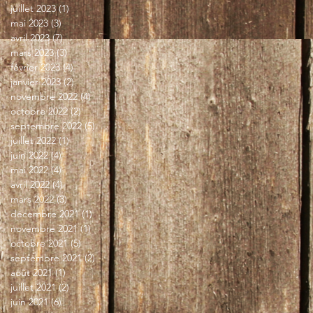
juillet 2023
(1)
1 post
mai 2023
(3)
3 posts
avril 2023
(7)
7 posts
mars 2023
(3)
3 posts
février 2023
(4)
4 posts
janvier 2023
(2)
2 posts
novembre 2022
(4)
4 posts
octobre 2022
(2)
2 posts
septembre 2022
(5)
5 posts
juillet 2022
(1)
1 post
juin 2022
(4)
4 posts
mai 2022
(4)
4 posts
avril 2022
(4)
4 posts
mars 2022
(3)
3 posts
décembre 2021
(1)
1 post
novembre 2021
(1)
1 post
octobre 2021
(5)
5 posts
septembre 2021
(2)
2 posts
août 2021
(1)
1 post
juillet 2021
(2)
2 posts
juin 2021
(6)
6 posts