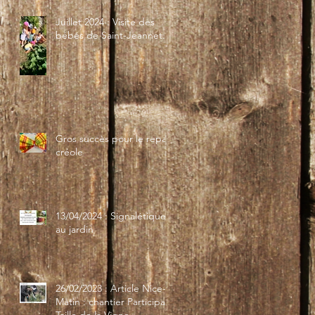
Juillet 2024 : Visite des
bébés de Saint-Jeannet...
Gros succès pour le repas
créole
13/04/2024 : Signalétique
au jardin
26/02/2023 : Article Nice-
Matin : chantier Participatif