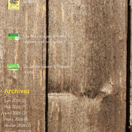
le 30/07
Les Mini-stages enfants
reprennent en Juillet !!
Le Jardin passe à l'heure
d'été
Archives
juin 2026
(2)
2 posts
mai 2026
(1)
1 post
avril 2026
(2)
2 posts
mars 2026
(4)
4 posts
février 2026
(2)
2 posts
janvier 2026
(3)
3 posts