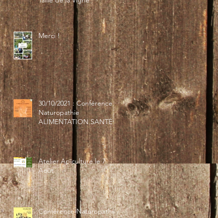
Taille de la Vigne
Merci !
30/10/2021 : Conférence
Naturopathie
ALIMENTATION SANTÉ
Atelier Apiculture le 7
Août
Conférence Naturopathie