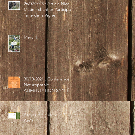
26/02/2023 : Article Nice-
Matin : chantier Participatif
Taille de la Vigne
Merci !
30/10/2021 : Conférence
Naturopathie
ALIMENTATION SANTÉ
Atelier Apiculture le 7
Août