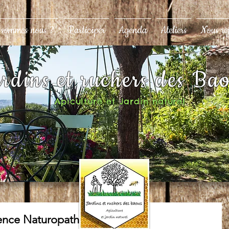
 sommes nous ?
Participer
Agenda
Ateliers
Nous re
rdins et ruchers des Ba
Apiculture et Jardin naturel
rence Naturopathie : les Lipides