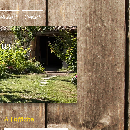
joindre !
Contact
ous
A l'affiche