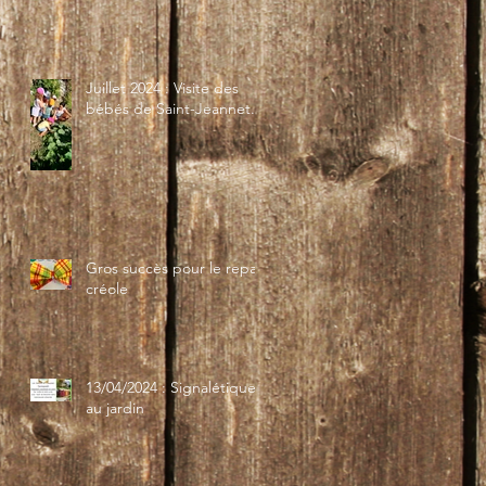
Juillet 2024 : Visite des
bébés de Saint-Jeannet...
Gros succès pour le repas
créole
13/04/2024 : Signalétique
au jardin