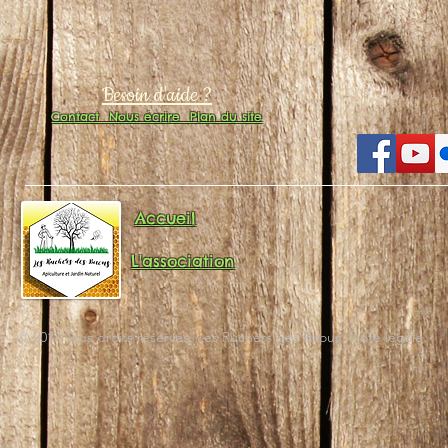
Besoin d'aide ?
Contact
Nous écrire
Plan du site
Accueil
L'association
© 2017 Tous droits réservés. Les Ruchers des Baous. Note légale