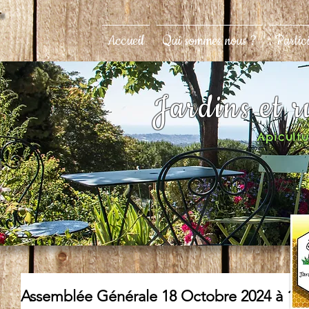
Accueil
Qui sommes nous ?
Partic
Jardins et 
Apicultur
Assemblée Générale 18 Octobre 2024 à 18