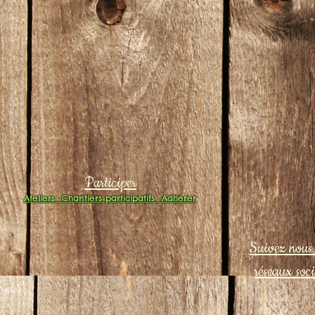
Participer
Ateliers
Chantiers participatifs
Adhérer
Suivez nous 
réseaux soc