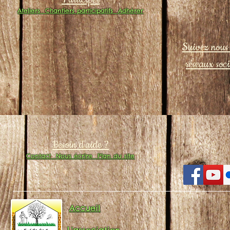
Ateliers
Chantiers participatifs
Adhérer
Suivez nous 
réseaux soc
Besoin d'aide ?
Contact
Nous écrire
Plan du site
Accueil