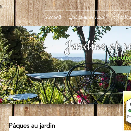
Accueil
Qui sommes nous ?
Partic
Jardins et 
Apicultur
Pâques au jardin