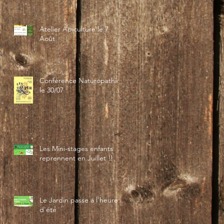
Atelier Apiculture le 7
Août
Conférence Naturopathie
le 30/07
Les Mini-stages enfants
reprennent en Juillet !!
Le Jardin passe à l'heure
d'été