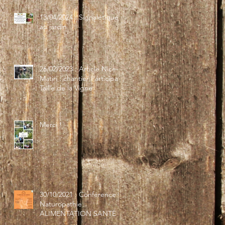
13/04/2024 : Signalétique
au jardin
26/02/2023 : Article Nice-
Matin : chantier Participatif
Taille de la Vigne
Merci !
30/10/2021 : Conférence
Naturopathie
ALIMENTATION SANTÉ