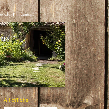
joindre !
Contact
ous
A l'affiche