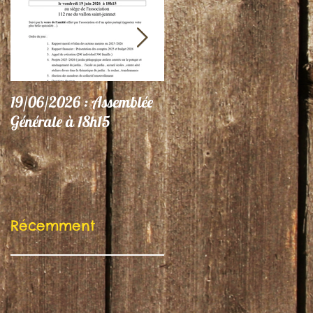
19/06/2026 : Assemblée
06/06/26 : Le Jardin
Générale à 18h15
participe au Festival
"Autres Regards"
Récemment