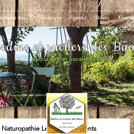
 sommes nous ?
Participer
Agenda
Ateliers
Nous re
rdins et ruchers des Ba
Apiculture et Jardin naturel
 Naturopathie Les Super Aliments