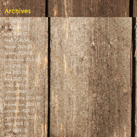
Archives
juin 2026
(2)
2 posts
mai 2026
(1)
1 post
avril 2026
(2)
2 posts
mars 2026
(4)
4 posts
février 2026
(2)
2 posts
janvier 2026
(3)
3 posts
novembre 2025
(2)
2 posts
juin 2025
(3)
3 posts
mai 2025
(3)
3 posts
avril 2025
(5)
5 posts
mars 2025
(1)
1 post
janvier 2025
(2)
2 posts
décembre 2024
(1)
1 post
novembre 2024
(3)
3 posts
octobre 2024
(1)
1 post
septembre 2024
(1)
1 post
août 2024
(3)
3 posts
juin 2024
(3)
3 posts
mai 2024
(2)
2 posts