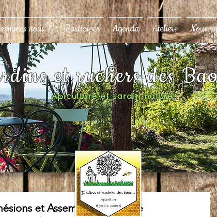
 sommes nous ?
Participer
Agenda
Ateliers
Nous re
rdins et ruchers des Ba
Apiculture et Jardin naturel
ésions et Assemblée Générale