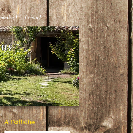
joindre !
Contact
ous
A l'affiche