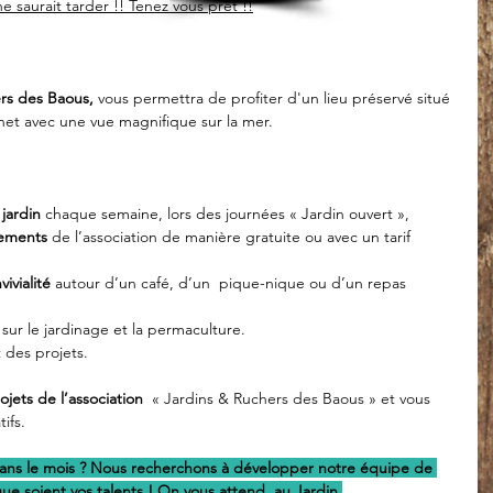
 saurait tarder !! Tenez vous prêt !!
ers des Baous, 
vous permettra de profiter d'un lieu préservé situé 
nnet avec une vue magnifique sur la mer. 
jardin
 chaque semaine, lors des journées « Jardin ouvert »,
nements 
de l’association de manière gratuite ou avec un tarif 
vivialité
 autour d’un café, d’un  pique-nique ou d’un repas 
 
sur le jardinage et la permaculture.
 des projets.
ojets de l’association
  « Jardins & Ruchers des Baous » et vous 
ifs. 
ans le mois ? Nous recherchons à développer notre équipe de 
ue soient vos talents ! On vous attend  au Jardin.