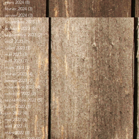
mars 2024
(8)
8 posts
février 2024
(3)
3 posts
janvier 2024
(3)
3 posts
novembre 2023
(3)
3 posts
octobre 2023
(6)
6 posts
septembre 2023
(2)
2 posts
août 2023
(1)
1 post
juillet 2023
(1)
1 post
mai 2023
(3)
3 posts
avril 2023
(7)
7 posts
mars 2023
(3)
3 posts
février 2023
(4)
4 posts
janvier 2023
(2)
2 posts
novembre 2022
(4)
4 posts
octobre 2022
(2)
2 posts
septembre 2022
(5)
5 posts
juillet 2022
(1)
1 post
juin 2022
(4)
4 posts
mai 2022
(4)
4 posts
avril 2022
(4)
4 posts
mars 2022
(3)
3 posts