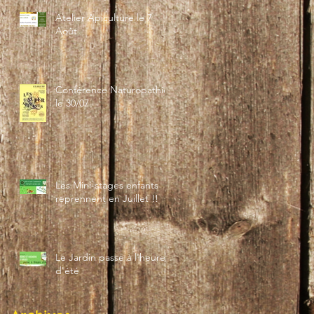
Atelier Apiculture le 7
Août
Conférence Naturopathie
le 30/07
Les Mini-stages enfants
reprennent en Juillet !!
Le Jardin passe à l'heure
d'été