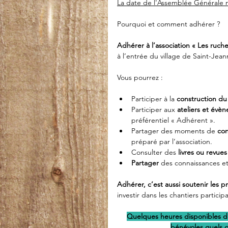
La date de l'Assemblée Générale ne
Pourquoi et comment adhérer ?
Adhérer à l’association « Les ruch
à l’entrée du village de Saint-Jea
Vous pourrez :
Participer à la 
construction du 
Participer aux 
ateliers et évè
préférentiel « Adhérent ».
Partager des moments de 
con
préparé par l’association.
Consulter des 
livres ou revues
Partager 
des connaissances et
Adhérer, c’est aussi soutenir les pr
investir dans les chantiers participat
Quelques heures disponibles d
bénévoles quels q