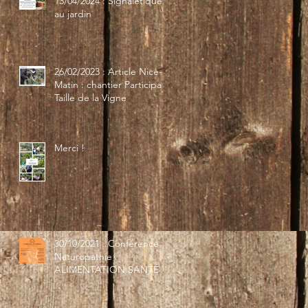
13/04/2024 : Signalétique
au jardin
26/02/2023 : Article Nice-
Matin : chantier Participatif
Taille de la Vigne
Merci !
30/10/2021 : Conférence
Naturopathie
ALIMENTATION SANTÉ