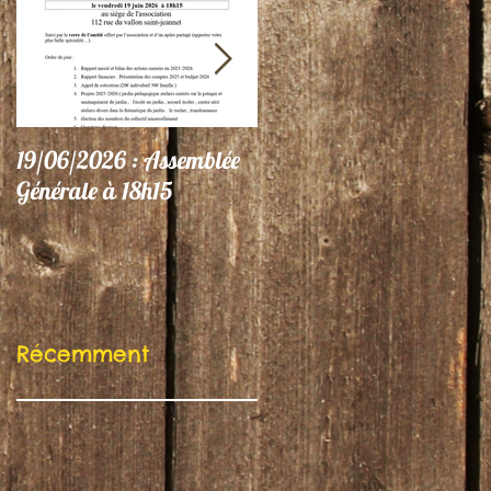
19/06/2026 : Assemblée
06/06/26 : Le Jardin
Générale à 18h15
participe au Festival
"Autres Regards"
Récemment