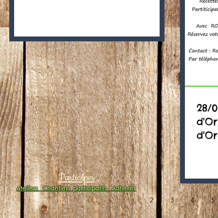
28/0
d'Or
d'O
Participer
Ateliers
Chantiers participatifs
Adhérer
1
2
3
4
5