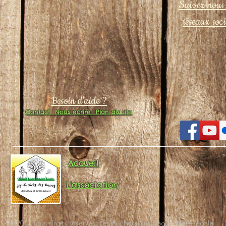
Suivez nous 
réseaux soc
Besoin d'aide ?
Contact
Nous écrire
Plan du site
Accueil
L'association
© 2017 Tous droits réservés. Les Ruchers des Baous. Note légale