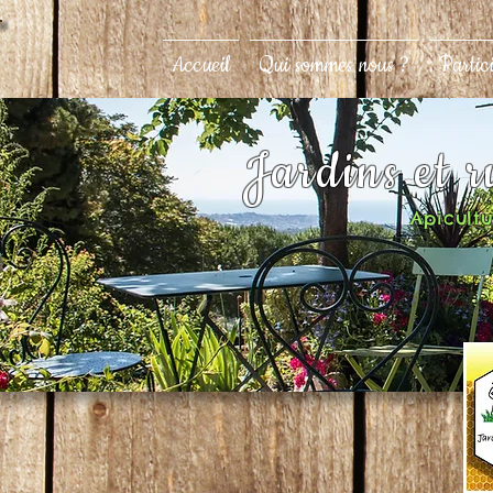
Accueil
Qui sommes nous ?
Partic
Jardins et 
Apicultur