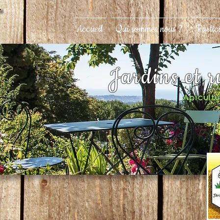
Accueil
Qui sommes nous ?
Partic
Jardins et 
Apicultur