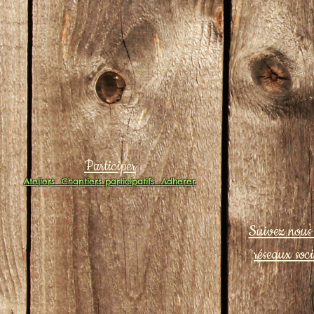
Participer
Ateliers
Chantiers participatifs
Adhérer
Suivez nous 
réseaux soc