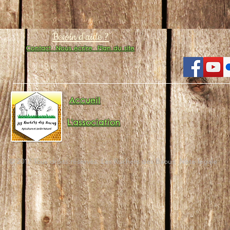
Besoin d'aide ?
Contact
Nous écrire
Plan du site
Accueil
L'association
© 2017 Tous droits réservés. Les Ruchers des Baous. Note légale