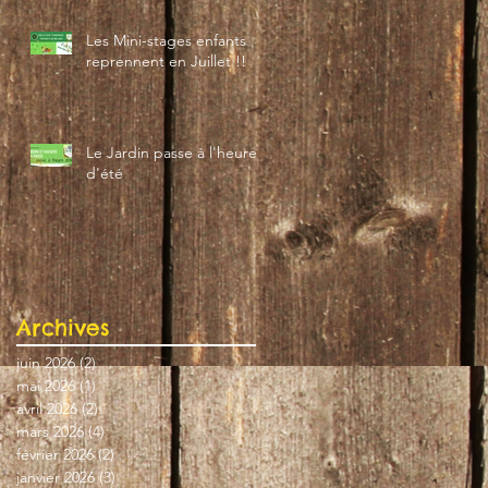
Les Mini-stages enfants
reprennent en Juillet !!
Le Jardin passe à l'heure
d'été
Archives
juin 2026
(2)
2 posts
mai 2026
(1)
1 post
avril 2026
(2)
2 posts
mars 2026
(4)
4 posts
février 2026
(2)
2 posts
janvier 2026
(3)
3 posts