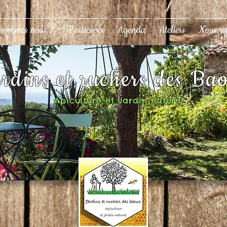
 sommes nous ?
Participer
Agenda
Ateliers
Nous re
rdins et ruchers des Ba
Apiculture et Jardin naturel