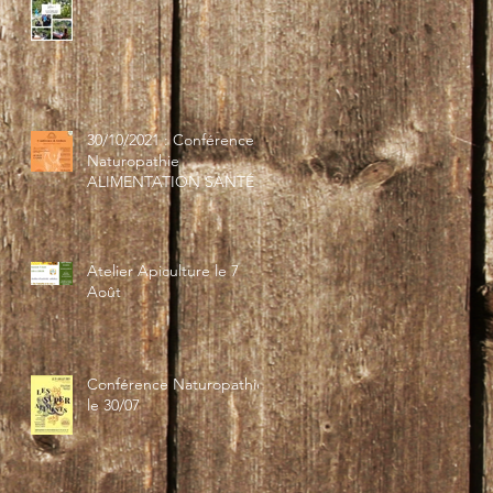
30/10/2021 : Conférence
Naturopathie
ALIMENTATION SANTÉ
Atelier Apiculture le 7
Août
Conférence Naturopathie
le 30/07