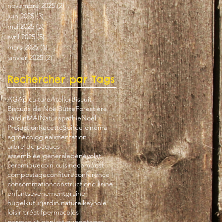
novembre 2025
(2)
2 posts
juin 2025
(3)
3 posts
mai 2025
(3)
3 posts
avril 2025
(5)
5 posts
mars 2025
(1)
1 post
janvier 2025
(2)
2 posts
Rechercher par Tags
AG
Apiculture
Atelier
Biscuit
Biscuits de Noël
Butte
Forestière
Jardin
MAI
Naturopathie
Noel
Projection
Recette
Soirée cinéma
agroécologie
alimentation
arbre de paques
assemblée générale
bénévolat
ceramique
coin cuisine
compost
compostage
confiture
conférence
consommation
construction
cuisine
enfants
evenement
graine
hugelkutur
jardin naturel
keyhole
loisir créatif
permacoles
permaculture
plastique
potager