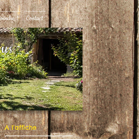
joindre !
Contact
ous
A l'affiche