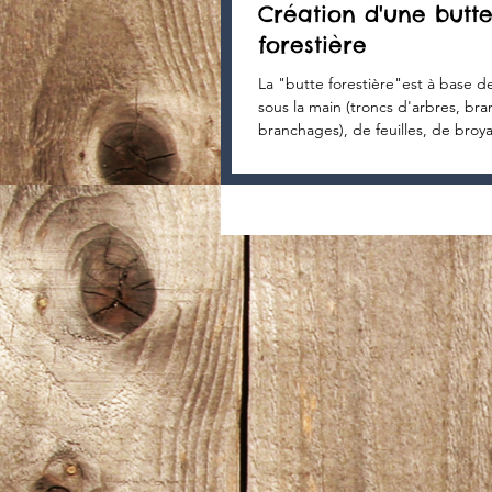
Création d'une butt
forestière
La "butte forestière"est à base d
sous la main (troncs d'arbres, bra
branchages), de feuilles, de broy
compost,...