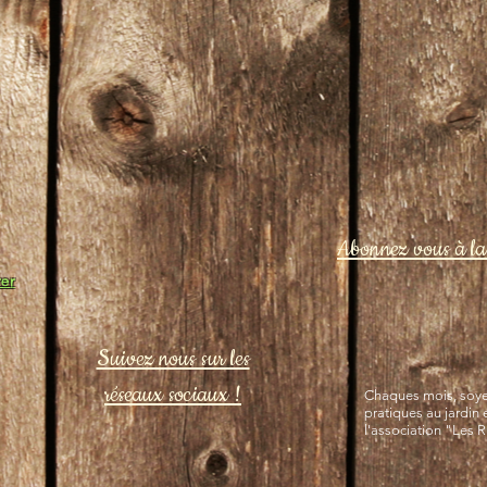
Abonnez vous à la 
er
Suivez nous sur les
réseaux sociaux !
Chaques mois, soyez
pratiques au jardin 
l'association "Les 