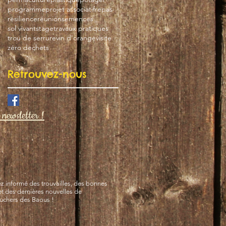
programme
projet associatif
repas
résilience
réunion
semences
sol vivant
stage
travaux pratiques
trou de serrure
vin d'orange
visite
zéro dechets
Retrouvez-nous
newsletter !
 informé des trouvailles, des bonnes
et des dernières nouvelles de
Ruchers des Baous !