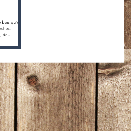
e
e bois qu'on a
nches,
a, de