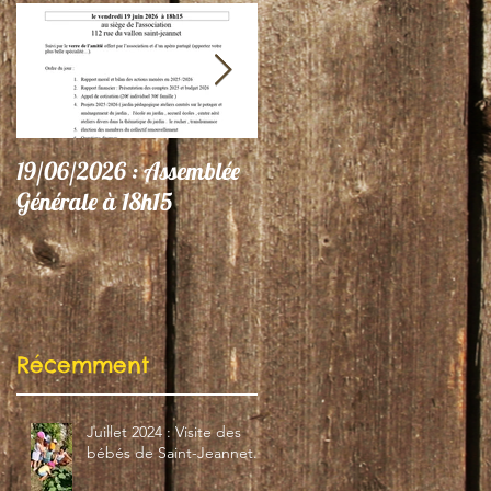
19/06/2026 : Assemblée
06/06/26 : Le Jardin
Générale à 18h15
participe au Festival
"Autres Regards"
Récemment
Juillet 2024 : Visite des
bébés de Saint-Jeannet...