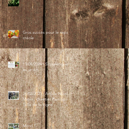
Gros succès pour le repas
créole
13/04/2024 : Signalétique
au jardin
26/02/2023 : Article Nice-
Matin : chantier Participatif
Taille de la Vigne
Merci !