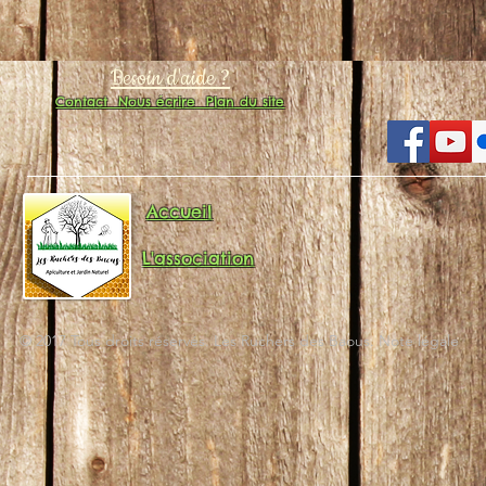
Besoin d'aide ?
Contact
Nous écrire
Plan du site
Accueil
L'association
© 2017 Tous droits réservés. Les Ruchers des Baous. Note légale