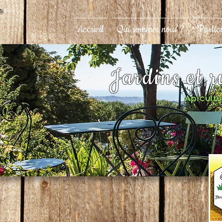
Accueil
Qui sommes nous ?
Partic
Jardins et 
Apicultur