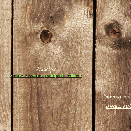
Participer
Ateliers
Chantiers participatifs
Adhérer
Suivez nous 
réseaux soc