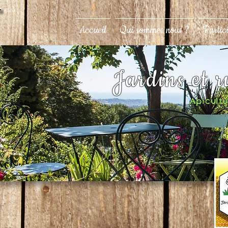
Accueil
Qui sommes nous ?
Partic
Jardins et 
Apicultur