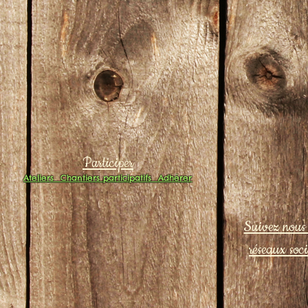
Participer
Ateliers
Chantiers participatifs
Adhérer
Suivez nous 
réseaux soc