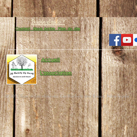
Besoin d'aide ?
Contact
Nous écrire
Plan du site
Accueil
L'association
© 2017 Tous droits réservés. Les Ruchers des Baous. Note légale