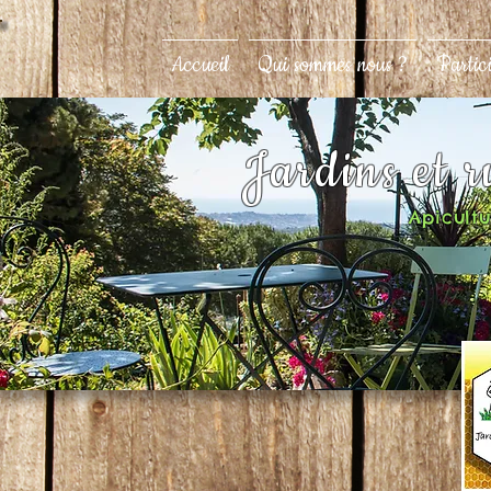
Accueil
Qui sommes nous ?
Partic
Jardins et 
Apicultur