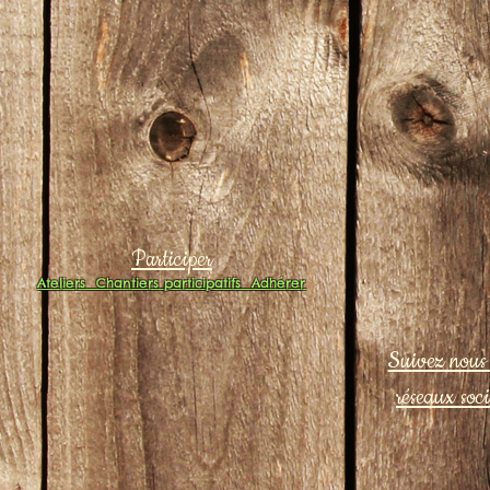
Participer
Ateliers
Chantiers participatifs
Adhérer
Suivez nous 
réseaux soc