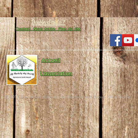
Besoin d'aide ?
Contact
Nous écrire
Plan du site
Accueil
L'association
© 2017 Tous droits réservés. Les Ruchers des Baous. Note légale