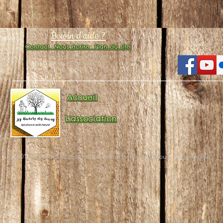
Besoin d'aide ?
Contact
Nous écrire
Plan du site
Accueil
L'association
© 2017 Tous droits réservés. Les Ruchers des Baous. Note légale