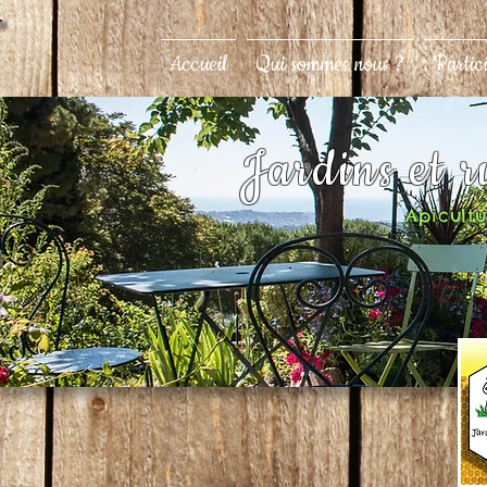
Accueil
Qui sommes nous ?
Partic
Jardins et 
Apicultur