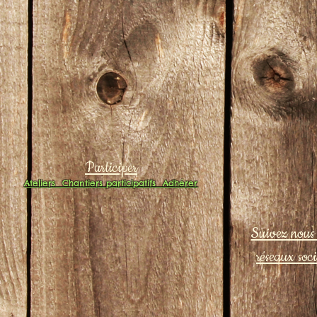
Participer
Ateliers
Chantiers participatifs
Adhérer
Suivez nous 
réseaux soc