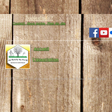
Besoin d'aide ?
Contact
Nous écrire
Plan du site
Accueil
L'association
© 2017 Tous droits réservés. Les Ruchers des Baous. Note légale