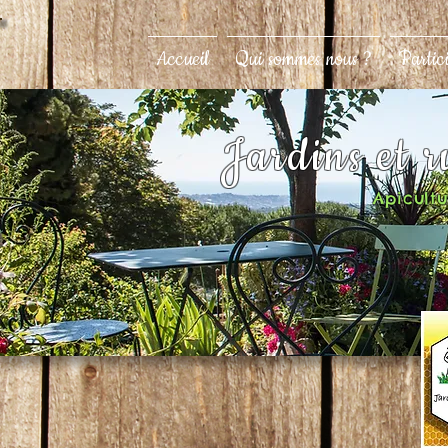
Accueil
Qui sommes nous ?
Partic
Jardins et 
Apicultur