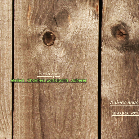
Participer
Ateliers
Chantiers participatifs
Adhérer
Suivez nous 
réseaux soc