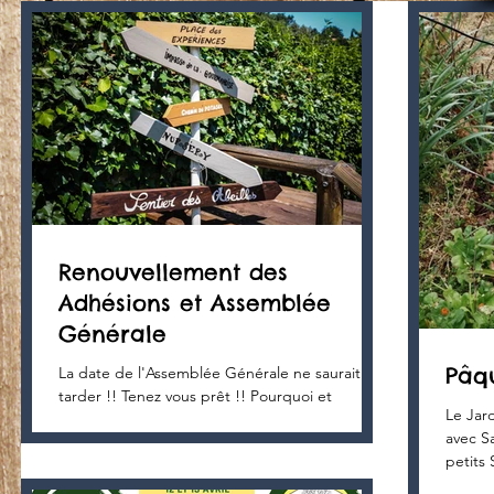
Renouvellement des
Adhésions et Assemblée
Générale
Pâq
La date de l'Assemblée Générale ne saurait
tarder !! Tenez vous prêt !! Pourquoi et
Le Jar
comment adhérer ? Adhérer à l’association «
avec Sa
Les...
petits