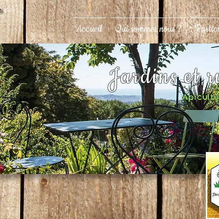
Accueil
Qui sommes nous ?
Partic
Jardins et 
Apicultur