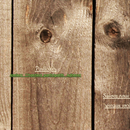
Participer
Ateliers
Chantiers participatifs
Adhérer
Suivez nous 
réseaux soc