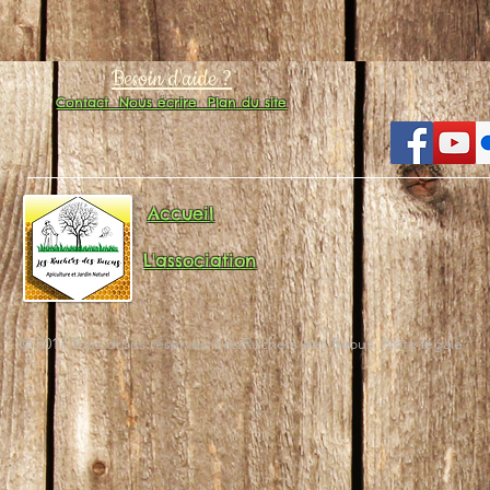
Besoin d'aide ?
Contact
Nous écrire
Plan du site
Accueil
L'association
© 2017 Tous droits réservés. Les Ruchers des Baous. Note légale