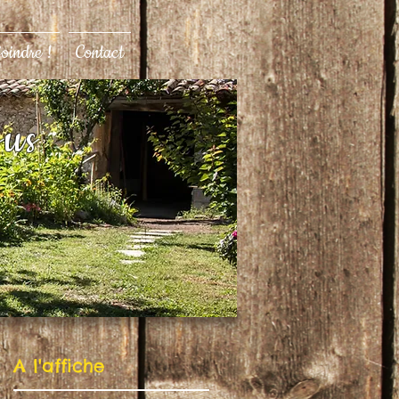
joindre !
Contact
ous
A l'affiche