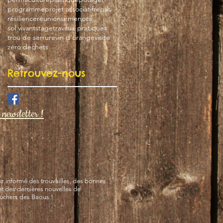
programme
projet associatif
repas
résilience
réunion
semences
sol vivant
stage
travaux pratiques
trou de serrure
vin d'orange
visite
zéro dechets
Retrouvez-nous
newsletter !
 informé des trouvailles, des bonnes
et des dernières nouvelles de
Ruchers des Baous !