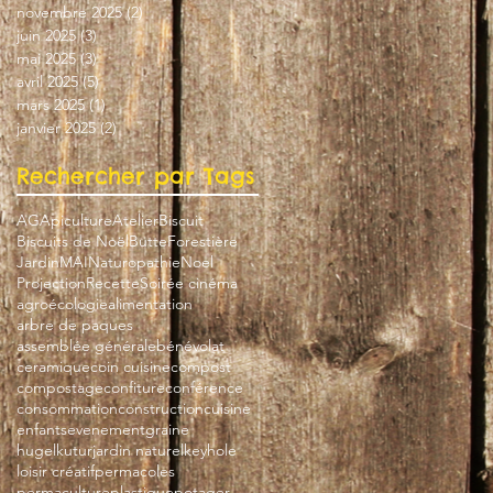
novembre 2025
(2)
2 posts
juin 2025
(3)
3 posts
mai 2025
(3)
3 posts
avril 2025
(5)
5 posts
mars 2025
(1)
1 post
janvier 2025
(2)
2 posts
Rechercher par Tags
AG
Apiculture
Atelier
Biscuit
Biscuits de Noël
Butte
Forestière
Jardin
MAI
Naturopathie
Noel
Projection
Recette
Soirée cinéma
agroécologie
alimentation
arbre de paques
assemblée générale
bénévolat
ceramique
coin cuisine
compost
compostage
confiture
conférence
consommation
construction
cuisine
enfants
evenement
graine
hugelkutur
jardin naturel
keyhole
loisir créatif
permacoles
permaculture
plastique
potager