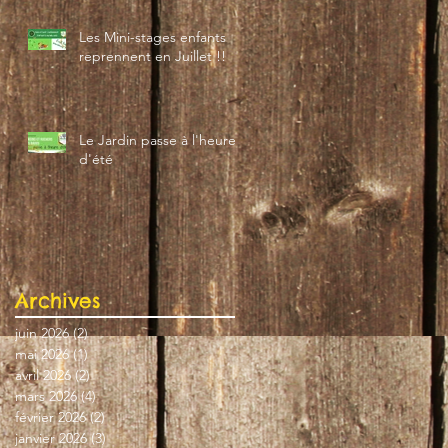
Les Mini-stages enfants
reprennent en Juillet !!
Le Jardin passe à l'heure
d'été
Archives
juin 2026
(2)
2 posts
mai 2026
(1)
1 post
avril 2026
(2)
2 posts
mars 2026
(4)
4 posts
février 2026
(2)
2 posts
janvier 2026
(3)
3 posts