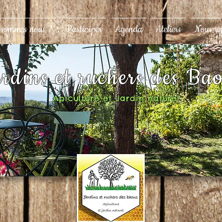
 sommes nous ?
Participer
Agenda
Ateliers
Nous re
rdins et ruchers des Ba
Apiculture et Jardin naturel