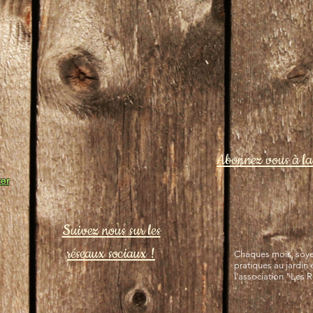
Abonnez vous à la 
er
Suivez nous sur les
réseaux sociaux !
Chaques mois, soyez
pratiques au jardin 
l'association "Les 