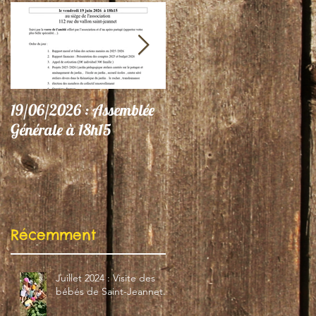
19/06/2026 : Assemblée
06/06/26 : Le Jardin
Générale à 18h15
participe au Festival
"Autres Regards"
Récemment
Juillet 2024 : Visite des
bébés de Saint-Jeannet...