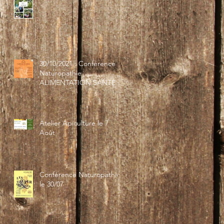
30/10/2021 : Conférence
Naturopathie
ALIMENTATION SANTÉ
Atelier Apiculture le 7
Août
Conférence Naturopathie
le 30/07