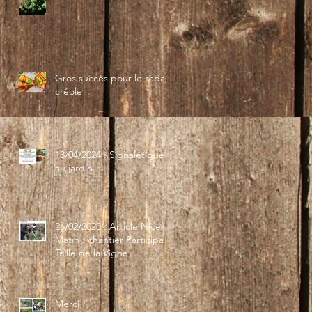
Gros succès pour le repas
créole
13/04/2024 : Signalétique
au jardin
26/02/2023 : Article Nice-
Matin : chantier Participatif
Taille de la Vigne
Merci !