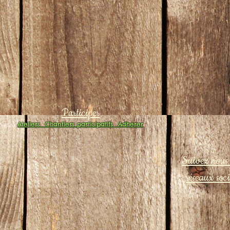
Participer
Ateliers
Chantiers participatifs
Adhérer
Suivez nous 
réseaux soc