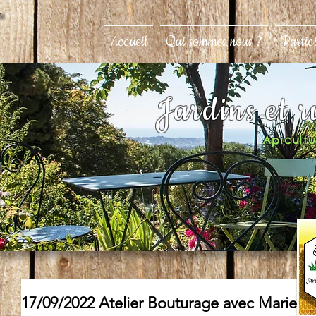
Accueil
Qui sommes nous ?
Partic
Jardins et 
Apicultur
17/09/2022 Atelier Bouturage avec Marie