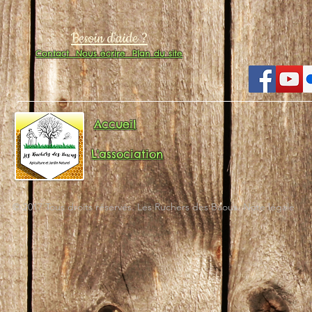
Besoin d'aide ?
Contact
Nous écrire
Plan du site
Accueil
L'association
© 2017 Tous droits réservés. Les Ruchers des Baous. Note légale