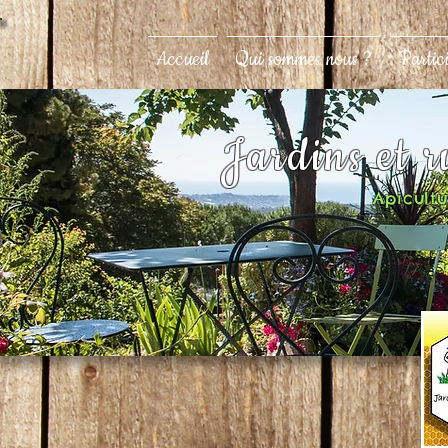
Accueil
Qui sommes nous ?
Partic
Jardins et 
Apicultur