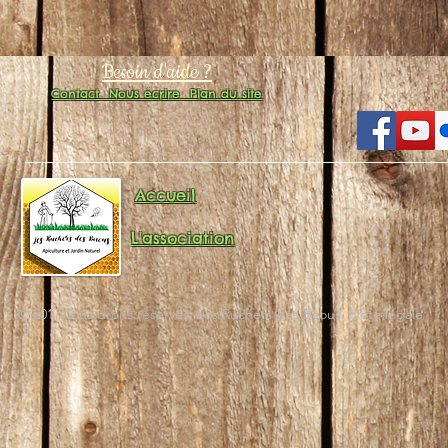
Besoin d'aide ?
Contact
Nous écrire
Plan du site
Accueil
L'association
© 2017 Tous droits réservés. Les Ruchers des Baous. Note légale