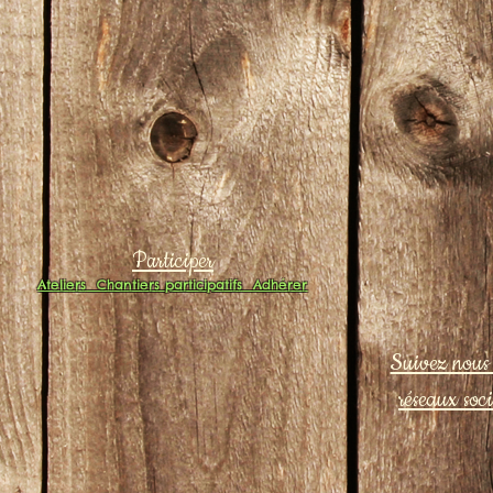
Participer
Ateliers
Chantiers participatifs
Adhérer
Suivez nous 
réseaux soc