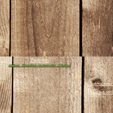
Participer
Ateliers
Chantiers participatifs
Adhérer
Suivez nous 
réseaux soc