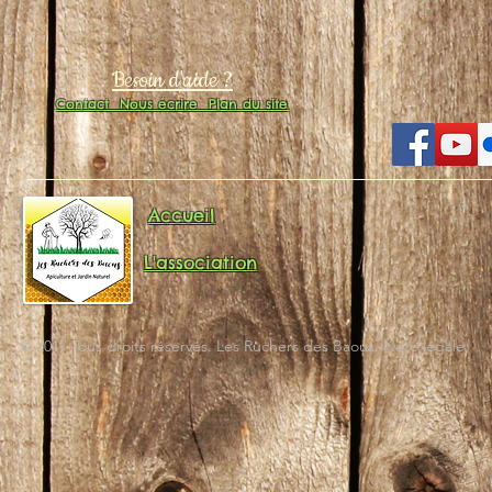
Besoin d'aide ?
Contact
Nous écrire
Plan du site
Accueil
L'association
© 2017 Tous droits réservés. Les Ruchers des Baous. Note légale