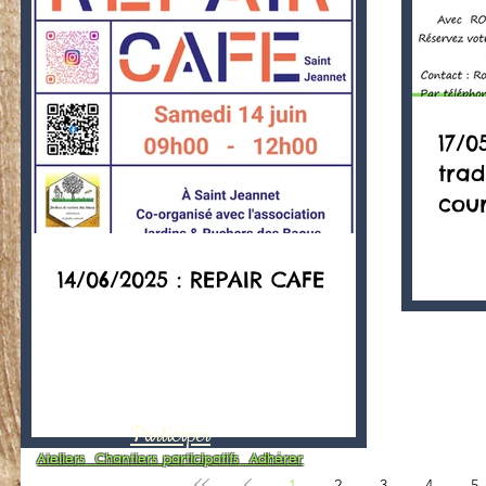
17/0
trad
cou
14/06/2025 : REPAIR CAFE
Participer
Ateliers
Chantiers participatifs
Adhérer
1
2
3
4
5