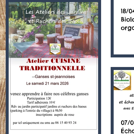
18/0
Biol
orga
07/0
Éch