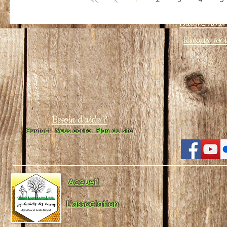
Suivez nous 
réseaux soc
Besoin d'aide ?
Contact
Nous écrire
Plan du site
Accueil
L'association