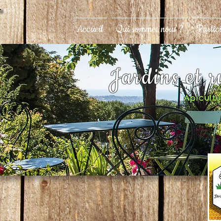
Accueil
Qui sommes nous ?
Partic
Jardins et 
Apicultur