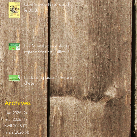
Conférence Naturopathie
le 30/07
Les Mini-stages enfants
reprennent en Juillet !!
Le Jardin passe à l'heure
d'été
Archives
juin 2026
(2)
2 posts
mai 2026
(1)
1 post
avril 2026
(2)
2 posts
mars 2026
(4)
4 posts