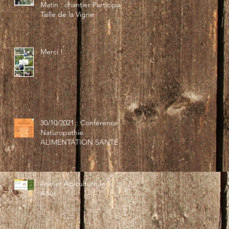
Matin : chantier Participatif
Taille de la Vigne
Merci !
30/10/2021 : Conférence
Naturopathie
ALIMENTATION SANTÉ
Atelier Apiculture le 7
Août