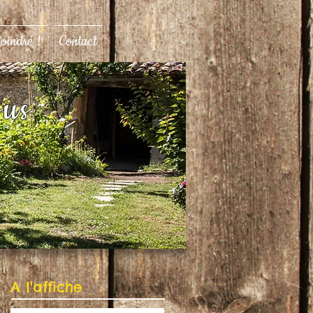
joindre !
Contact
ous
A l'affiche