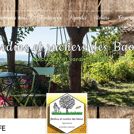
 sommes nous ?
Participer
Agenda
Ateliers
Nous re
rdins et ruchers des Ba
Apiculture et Jardin naturel
FE