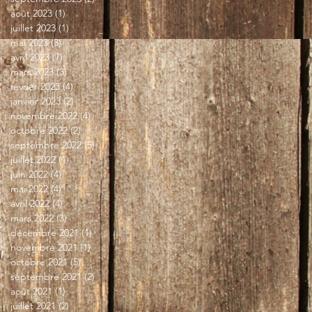
août 2023
(1)
1 post
juillet 2023
(1)
1 post
mai 2023
(3)
3 posts
avril 2023
(7)
7 posts
mars 2023
(3)
3 posts
février 2023
(4)
4 posts
janvier 2023
(2)
2 posts
novembre 2022
(4)
4 posts
octobre 2022
(2)
2 posts
septembre 2022
(5)
5 posts
juillet 2022
(1)
1 post
juin 2022
(4)
4 posts
mai 2022
(4)
4 posts
avril 2022
(4)
4 posts
mars 2022
(3)
3 posts
décembre 2021
(1)
1 post
novembre 2021
(1)
1 post
octobre 2021
(5)
5 posts
septembre 2021
(2)
2 posts
août 2021
(1)
1 post
juillet 2021
(2)
2 posts