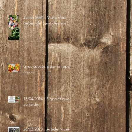
Juillet 2024 : Visite des
bébés de Saint-Jeannet...
Gros succès pour le repas
créole
13/04/2024 : Signalétique
au jardin
26/02/2023 : Article Nice-