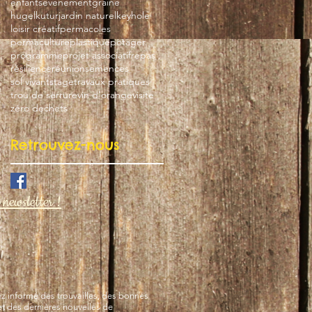
enfants
evenement
graine
hugelkutur
jardin naturel
keyhole
loisir créatif
permacoles
permaculture
plastique
potager
programme
projet associatif
repas
résilience
réunion
semences
sol vivant
stage
travaux pratiques
trou de serrure
vin d'orange
visite
zéro dechets
Retrouvez-nous
newsletter !
 informé des trouvailles, des bonnes
et des dernières nouvelles de