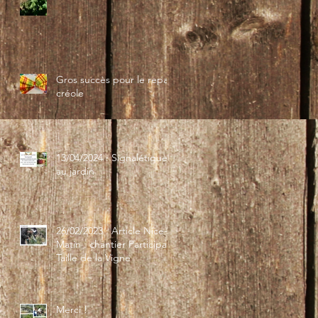
Gros succès pour le repas
créole
13/04/2024 : Signalétique
au jardin
26/02/2023 : Article Nice-
Matin : chantier Participatif
Taille de la Vigne
Merci !