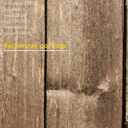
novembre 2025
(2)
2 posts
juin 2025
(3)
3 posts
mai 2025
(3)
3 posts
avril 2025
(5)
5 posts
mars 2025
(1)
1 post
janvier 2025
(2)
2 posts
Rechercher par Tags