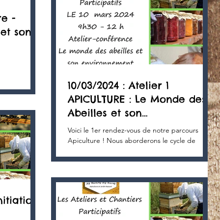
e -
 et son
10/03/2024 : Atelier 1
APICULTURE : Le Monde des
Abeilles et son
Environnement
Voici le 1er rendez-vous de notre parcours
Apiculture ! Nous aborderons le cycle de
l’abeille, l’essaim un super organisme
remarquable, l’abeille symbole de la
biodiversité. Cette conférence est ouverte à
tous et se tiendra au jardin de l’association, à
l’entrée du village. Les inscriptions sont à
nitiation
prendre au 0680988364 par sms indiquant nom,
n tél ,mail .