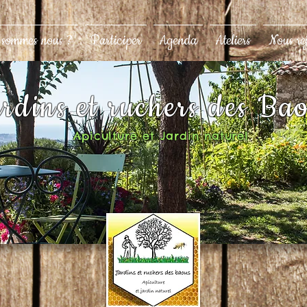
 sommes nous ?
Participer
Agenda
Ateliers
Nous re
rdins et ruchers des Ba
Apiculture et Jardin naturel