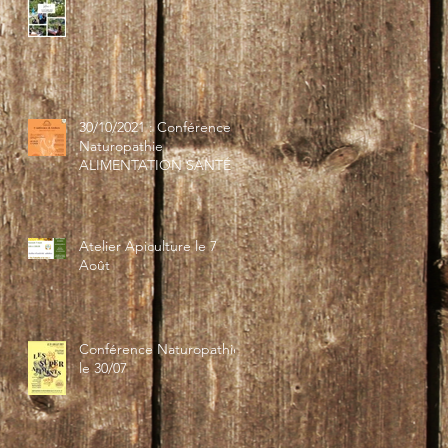
30/10/2021 : Conférence
Naturopathie
ALIMENTATION SANTÉ
Atelier Apiculture le 7
Août
Conférence Naturopathie
le 30/07