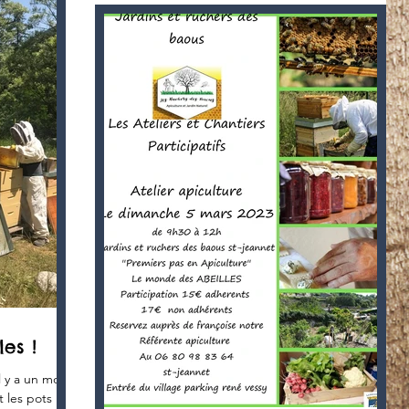
es !
 y a un mois :
t les pots