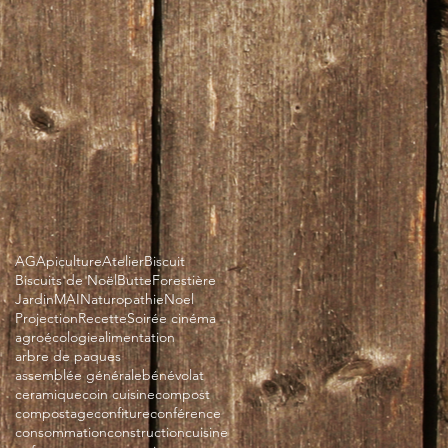
AG
Apiculture
Atelier
Biscuit
Biscuits de Noël
Butte
Forestière
Jardin
MAI
Naturopathie
Noel
Projection
Recette
Soirée cinéma
agroécologie
alimentation
arbre de paques
assemblée générale
bénévolat
ceramique
coin cuisine
compost
compostage
confiture
conférence
consommation
construction
cuisine