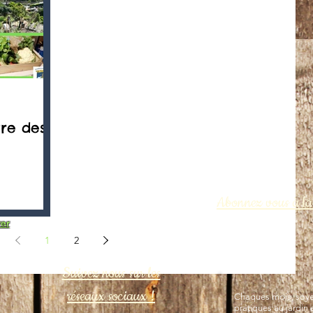
ure des
Abonnez vous à la 
er
1
2
Suivez nous sur les
réseaux sociaux !
Chaques mois, soyez
pratiques au jardin 