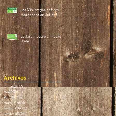
Les Mini-stages enfants
reprennent en Juillet !!
Le Jardin passe à l'heure
d'été
Archives
juin 2026
(2)
2 posts
mai 2026
(1)
1 post
avril 2026
(2)
2 posts
mars 2026
(4)
4 posts
février 2026
(2)
2 posts
janvier 2026
(3)
3 posts