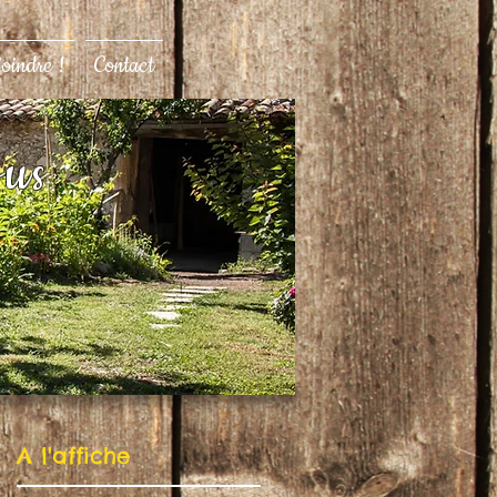
joindre !
Contact
ous
A l'affiche