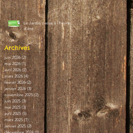
Le Jardin passe à l'heure
d'été
Archives
juin 2026
(2)
2 posts
mai 2026
(1)
1 post
avril 2026
(2)
2 posts
mars 2026
(4)
4 posts
février 2026
(2)
2 posts
janvier 2026
(3)
3 posts
novembre 2025
(2)
2 posts
juin 2025
(3)
3 posts
mai 2025
(3)
3 posts
avril 2025
(5)
5 posts
mars 2025
(1)
1 post
janvier 2025
(2)
2 posts
décembre 2024
(1)
1 post