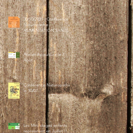
30/10/2021 : Conférence
Naturopathie
ALIMENTATION SANTÉ
Atelier Apiculture le 7
Août
Conférence Naturopathie
le 30/07
Les Mini-stages enfants
reprennent en Juillet !!