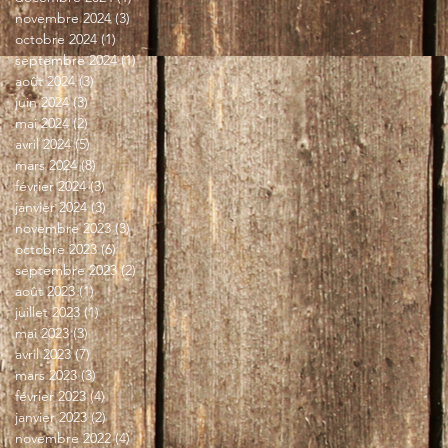
novembre 2024
(3)
3 posts
octobre 2024
(1)
1 post
septembre 2024
(1)
1 post
août 2024
(3)
3 posts
juin 2024
(3)
3 posts
mai 2024
(2)
2 posts
avril 2024
(5)
5 posts
mars 2024
(8)
8 posts
février 2024
(3)
3 posts
janvier 2024
(3)
3 posts
novembre 2023
(3)
3 posts
octobre 2023
(6)
6 posts
septembre 2023
(2)
2 posts
août 2023
(1)
1 post
juillet 2023
(1)
1 post
mai 2023
(3)
3 posts
avril 2023
(7)
7 posts
mars 2023
(3)
3 posts
février 2023
(4)
4 posts
janvier 2023
(2)
2 posts
novembre 2022
(4)
4 posts