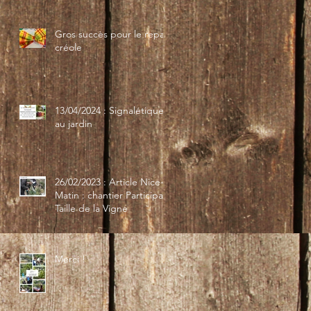
Gros succès pour le repas
créole
13/04/2024 : Signalétique
au jardin
26/02/2023 : Article Nice-
Matin : chantier Participatif
Taille de la Vigne
Merci !