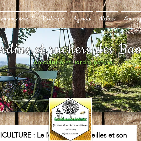
 sommes nous ?
Participer
Agenda
Ateliers
Nous re
rdins et ruchers des Ba
Apiculture et Jardin naturel
APICULTURE : Le Monde des Abeilles et son