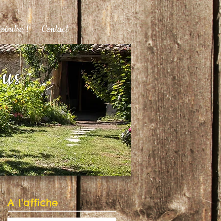
joindre !
Contact
ous
A l'affiche