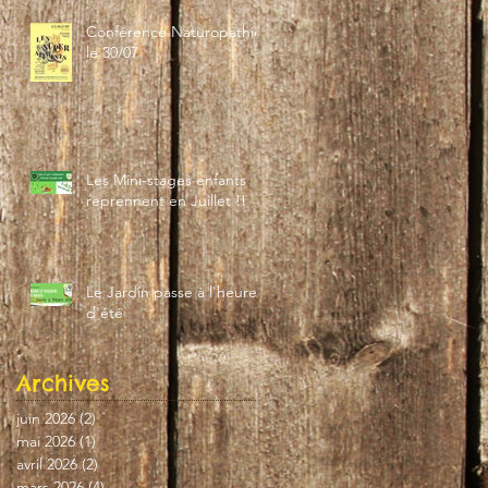
Conférence Naturopathie
le 30/07
Les Mini-stages enfants
reprennent en Juillet !!
Le Jardin passe à l'heure
d'été
Archives
juin 2026
(2)
2 posts
mai 2026
(1)
1 post
avril 2026
(2)
2 posts
mars 2026
(4)
4 posts