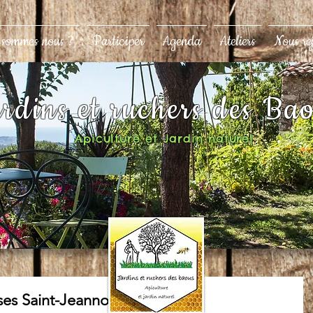
 sommes nous ?
Participer
Agenda
Ateliers
Nous re
rdins et ruchers des Ba
Apiculture et Jardin naturel
ses Saint-Jeannoises