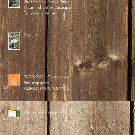
26/02/2023 : Article Nice-
Matin : chantier Participatif
Taille de la Vigne
Merci !
30/10/2021 : Conférence
Naturopathie
ALIMENTATION SANTÉ
Atelier Apiculture le 7
Août