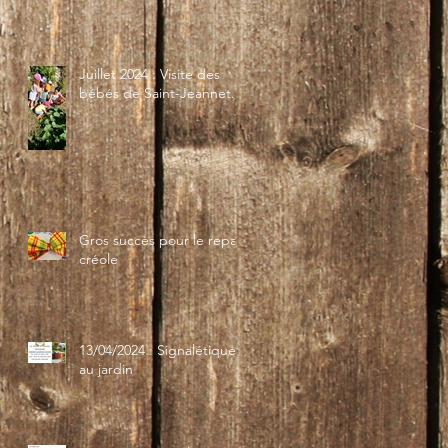
Juillet 2024 : Visite des
bébés de Saint-Jeannet...
Gros succès pour le repas
créole
13/04/2024 : Signalétique
au jardin