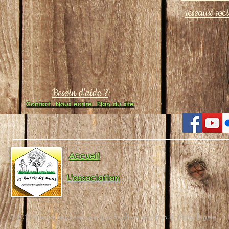
réseaux soc
Besoin d'aide ?
Contact
Nous écrire
Plan du site
Accueil
L'association
© 2017 Tous droits réservés. Les Ruchers des Baous. Note légale