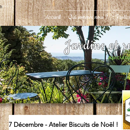
Accueil
Qui sommes nous ?
Partic
Jardins et 
Apicultur
7 Décembre - Atelier Biscuits de Noël !