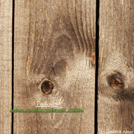
Participer
Ateliers
Chantiers participatifs
Adhérer
Suivez nous 