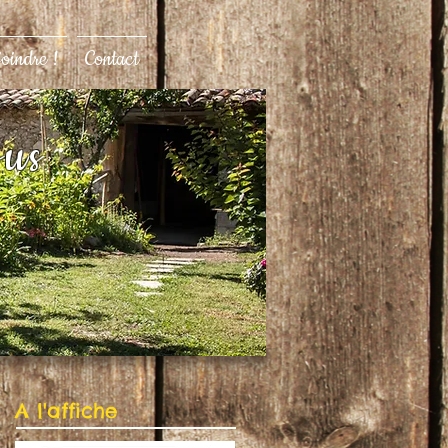
joindre !
Contact
ous
A l'affiche