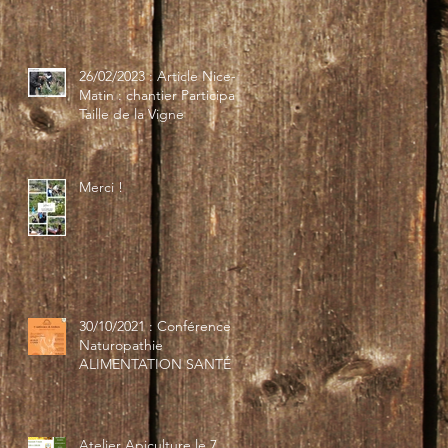
26/02/2023 : Article Nice-
Matin : chantier Participatif
Taille de la Vigne
Merci !
30/10/2021 : Conférence
Naturopathie
ALIMENTATION SANTÉ
Atelier Apiculture le 7