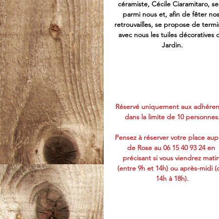
céramiste, Cécile Ciaramitaro, se
parmi nous et, afin de fêter nos
retrouvailles, se propose de termi
avec nous les tuiles décoratives 
Jardin.
Réservé uniquement aux adhérent
dans la limite de 10 personnes
Pensez à réserver votre place aup
de Rose au 06 15 40 93 24 en 
précisant si vous viendrez matin
(entre 9h et 14h) ou après-midi (
14h à 18h).