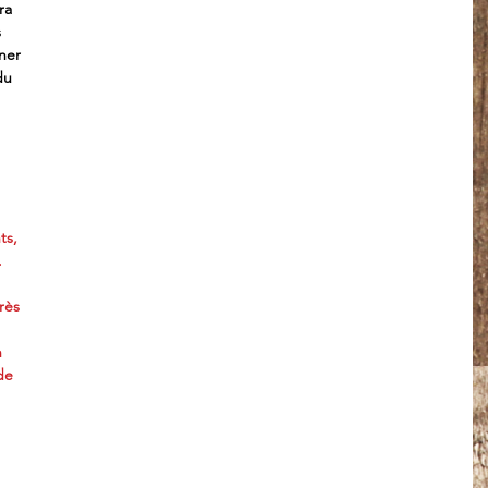
ra 
 
ner 
du 
s, 
.
rès 
 
de 