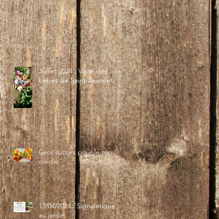
Juillet 2024 : Visite des
bébés de Saint-Jeannet...
Gros succès pour le repas
créole
13/04/2024 : Signalétique
au jardin