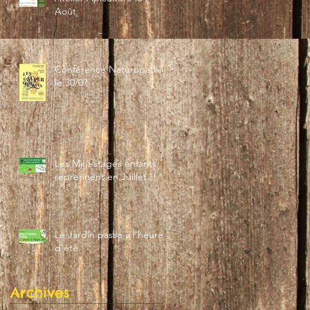
Août
Conférence Naturopathie
le 30/07
Les Mini-stages enfants
reprennent en Juillet !!
Le Jardin passe à l'heure
d'été
Archives