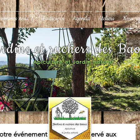
 sommes nous ?
Participer
Agenda
Ateliers
Nous re
rdins et ruchers des Ba
Apiculture et Jardin naturel
notre événement du 6 Juin (Réservé aux