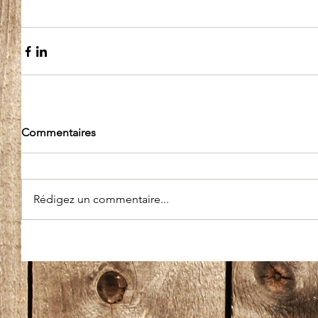
Commentaires
Rédigez un commentaire...