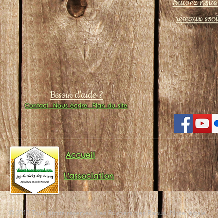
Suivez nous 
réseaux soc
Besoin d'aide ?
Contact
Nous écrire
Plan du site
Accueil
L'association
© 2017 Tous droits réservés. Les Ruchers des Baous. Note légale