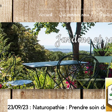
Accueil
Qui sommes nous ?
Partic
Jardins et 
Apicultur
23/09/23 : Naturopathie : Prendre soin de 