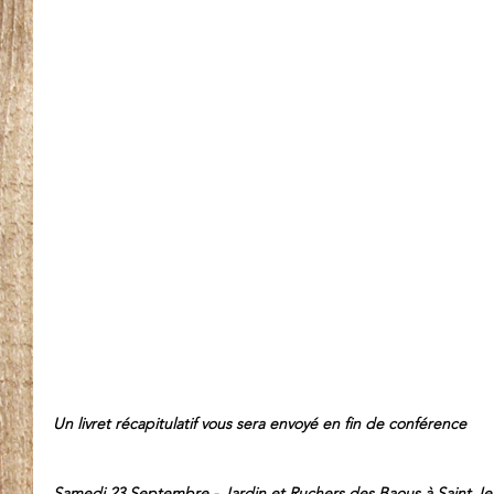
Un livret récapitulatif vous sera envoyé en fin de conférence 
Samedi 23 Septembre - Jardin et Ruchers des Baous à Saint Je