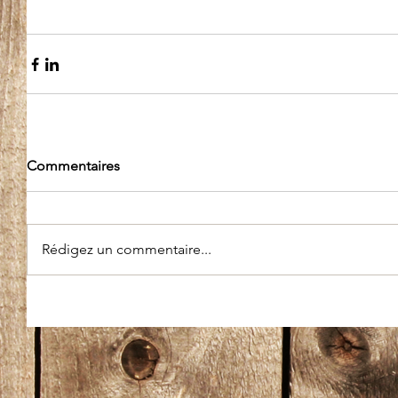
Commentaires
Rédigez un commentaire...