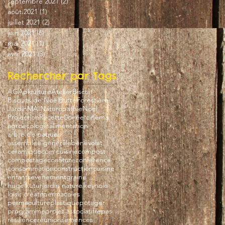
septembre 2021
(2)
2 posts
août 2021
(1)
1 post
juillet 2021
(2)
2 posts
juin 2021
(6)
6 posts
mai 2021
(1)
1 post
avril 2021
(3)
3 posts
Rechercher par Tags
AG
Apiculture
Atelier
Biscuit
Biscuits de Noël
Butte
Forestière
Jardin
MAI
Naturopathie
Noel
Projection
Recette
Soirée cinéma
agroécologie
alimentation
arbre de paques
assemblée générale
bénévolat
ceramique
coin cuisine
compost
compostage
confiture
conférence
consommation
construction
cuisine
enfants
evenement
graine
hugelkutur
jardin naturel
keyhole
loisir créatif
permacoles
permaculture
plastique
potager
programme
projet associatif
repas
résilience
réunion
semences