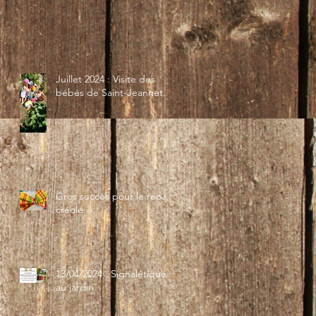
Juillet 2024 : Visite des
bébés de Saint-Jeannet...
Gros succès pour le repas
créole
13/04/2024 : Signalétique
au jardin