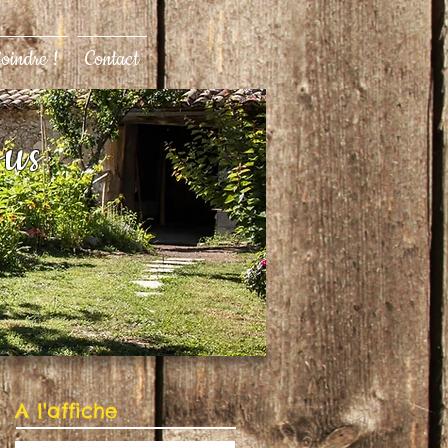
joindre !
Contact
ous
A l'affiche