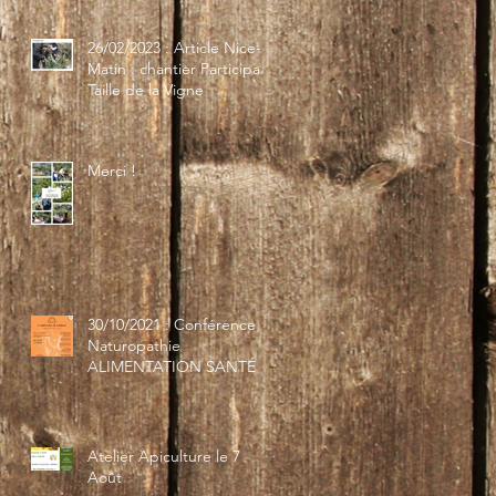
26/02/2023 : Article Nice-
Matin : chantier Participatif
Taille de la Vigne
Merci !
30/10/2021 : Conférence
Naturopathie
ALIMENTATION SANTÉ
Atelier Apiculture le 7
Août