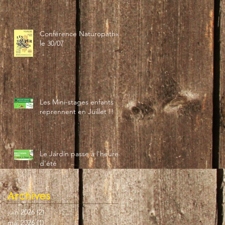
Conférence Naturopathie
le 30/07
Les Mini-stages enfants
reprennent en Juillet !!
Le Jardin passe à l'heure
d'été
Archives
juin 2026
(2)
2 posts
mai 2026
(1)
1 post