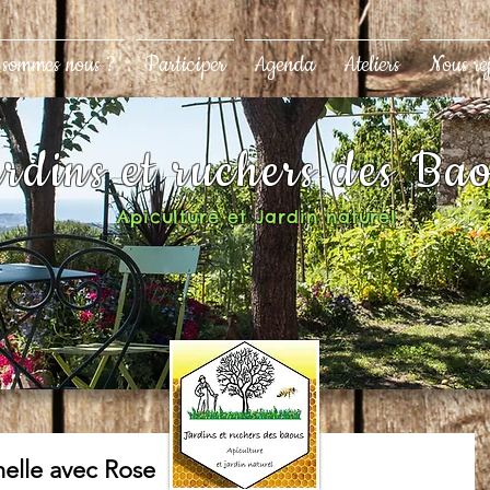
 sommes nous ?
Participer
Agenda
Ateliers
Nous re
rdins et ruchers des Ba
Apiculture et Jardin naturel
nnelle avec Rose