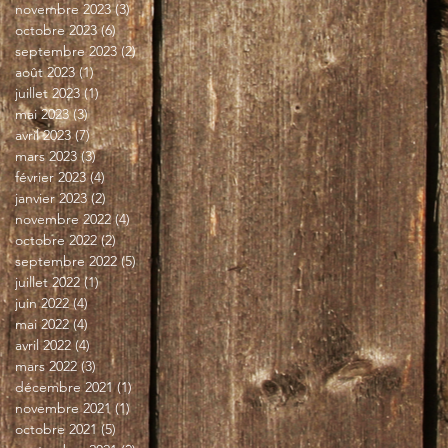
novembre 2023
(3)
3 posts
octobre 2023
(6)
6 posts
septembre 2023
(2)
2 posts
août 2023
(1)
1 post
juillet 2023
(1)
1 post
mai 2023
(3)
3 posts
avril 2023
(7)
7 posts
mars 2023
(3)
3 posts
février 2023
(4)
4 posts
janvier 2023
(2)
2 posts
novembre 2022
(4)
4 posts
octobre 2022
(2)
2 posts
septembre 2022
(5)
5 posts
juillet 2022
(1)
1 post
juin 2022
(4)
4 posts
mai 2022
(4)
4 posts
avril 2022
(4)
4 posts
mars 2022
(3)
3 posts
décembre 2021
(1)
1 post
novembre 2021
(1)
1 post
octobre 2021
(5)
5 posts