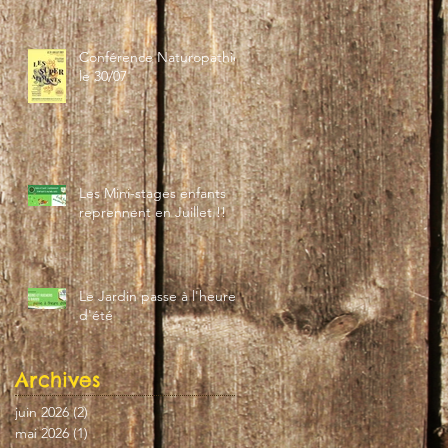
Conférence Naturopathie
le 30/07
Les Mini-stages enfants
reprennent en Juillet !!
Le Jardin passe à l'heure
d'été
Archives
juin 2026
(2)
2 posts
mai 2026
(1)
1 post