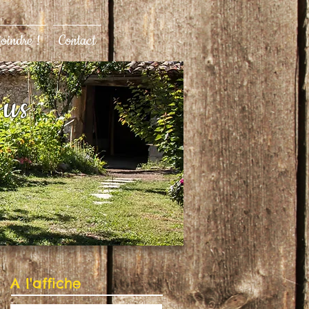
joindre !
Contact
ous
A l'affiche