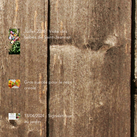
Juillet 2024 : Visite des
bébés de Saint-Jeannet...
Gros succès pour le repas
créole
13/04/2024 : Signalétique
au jardin