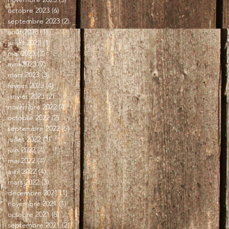
octobre 2023
(6)
6 posts
septembre 2023
(2)
2 posts
août 2023
(1)
1 post
juillet 2023
(1)
1 post
mai 2023
(3)
3 posts
avril 2023
(7)
7 posts
mars 2023
(3)
3 posts
février 2023
(4)
4 posts
janvier 2023
(2)
2 posts
novembre 2022
(4)
4 posts
octobre 2022
(2)
2 posts
septembre 2022
(5)
5 posts
juillet 2022
(1)
1 post
juin 2022
(4)
4 posts
mai 2022
(4)
4 posts
avril 2022
(4)
4 posts
mars 2022
(3)
3 posts
décembre 2021
(1)
1 post
novembre 2021
(1)
1 post
octobre 2021
(5)
5 posts
septembre 2021
(2)
2 posts