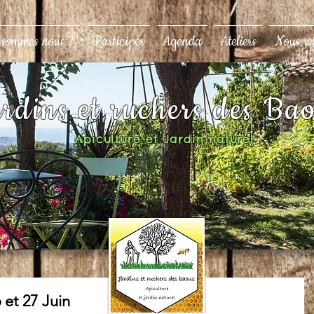
 sommes nous ?
Participer
Agenda
Ateliers
Nous re
rdins et ruchers des Ba
Apiculture et Jardin naturel
6 et 27 Juin