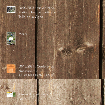
26/02/2023 : Article Nice-
Matin : chantier Participatif
Taille de la Vigne
Merci !
30/10/2021 : Conférence
Naturopathie
ALIMENTATION SANTÉ
Atelier Apiculture le 7
Août