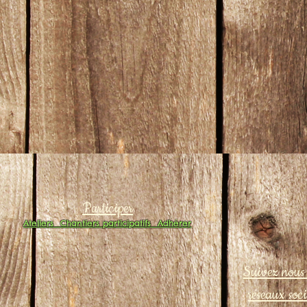
Participer
Ateliers
Chantiers participatifs
Adhérer
Suivez nous 
réseaux soc