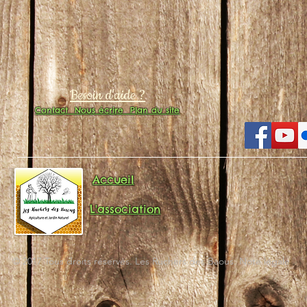
Besoin d'aide ?
Contact
Nous écrire
Plan du site
Accueil
L'association
© 2017 Tous droits réservés. Les Ruchers des Baous. Note légale