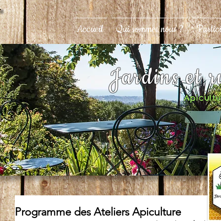
Accueil
Qui sommes nous ?
Partic
Jardins et 
Apicultur
Programme des Ateliers Apiculture