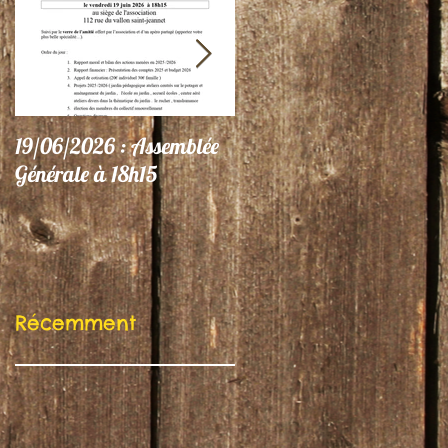
19/06/2026 : Assemblée
06/06/26 : Le Jardin
Générale à 18h15
participe au Festival
"Autres Regards"
Récemment