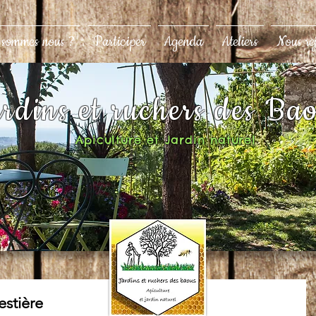
 sommes nous ?
Participer
Agenda
Ateliers
Nous re
rdins et ruchers des Ba
Apiculture et Jardin naturel
estière