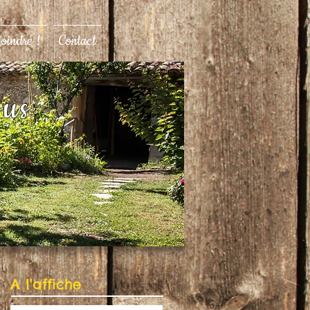
joindre !
Contact
ous
A l'affiche